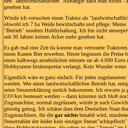
den "landwirtschaftlichen" Anhänger zahlt man nichts -
gesehen hat.
Würde ich versuchen einen Traktor als "landwirtschaftl
obwohl ich 7 ha Weide bewirtschafte und pflege. Meine Pf
"Betrieb" sondern Hobbyhaltung. Ich bin nicht steuerpri
seit 30 Jahren keinen Acker mehr gesehen hat.
Es gab mal eine Zeit da konnte man verrostete Traktoren
einen Kasten Bier erwerben. Heute beginnen die Preise be
einen halbwegs ansehnlichen müssen sie ab 4.000 Euro r
Hobbyszene Irrsinnspreise verlangt. Kein Wunder wenn es 
Eigentlich wäre es ganz einfach: Für jeden zugelassenen
werden. Wer einen landwirtschaftlichen Betrieb hat, en
seine Steuererklärung zurück bekommen. Ich erwarte ja 
CO²/km besteuert werden -- dann könnten sich bloß noch
Zugmaschine, normal zugelassen, würde je nach Gewicht 
günstig genug. Ich schätze dass dem Deutschen Staat du
Zugmaschinen, für die
gar nichts
bezahlt wird, mindest
Steuerzahler der leider kein einziges Steuer"schlupfloch" 
diese Hobbytraktoristen, die selten zu den "Armen" im 