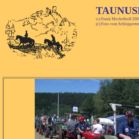
TAUNUS
c) Frank Mechelhoff 200
(
(c) Foto vom Schleppertre