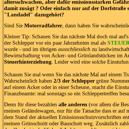
altersschwachen, aber dafür emissionsstarken Gefähr
damit zusägt ? Oder einfach nur auf der Dorfstraße
"Landadel" dazugehört?
Sind Sie
Motorradfahrer
, dann haben Sie wahrscheinli
Kleiner Tip: Schauen Sie das nächste Mal doch mal auf'
der Schlepper vor ein paar Jahrzehnten mal als
STEUERF
wurde - und im übrigen
ausschliesslich
zu landwirtschaf
Bewirtschaftung von Acker- und Grünlandstücken im Au
Steuerhinterziehung
. Leider wird eine solche Einstufun
Schauen Sie mal wenn Sie das nächste Mal auf einem Tra
Wahrscheinlich haben
2/3 der Schlepper
grüne Nummern. 
auf einem Acker oder in einer Scheune, macht die Einstuf
Finanzbeamte: mal sonntags so ein Schleppertreffen bes
Denn für diese bezahlen
alle anderen
(vor allem die Besu
meinen Geländewagen, nur für die Tatsache dass er auf m
dem Stand der aktuellen Emissionsschutzvorschriften e
meinen Grünschnitt oder Bauschutt weg. Zusätzlich zah