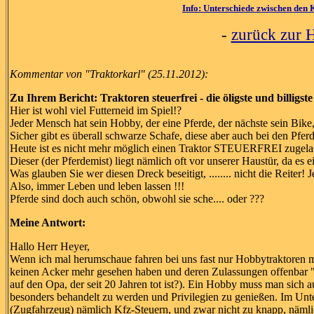
Info: Unterschiede zwischen den 
-
zurück zur H
Kommentar von "Traktorkarl" (25.11.2012):
Zu Ihrem Bericht: Traktoren steuerfrei - die öligste und billigs
Hier ist wohl viel Futterneid im Spiel!?
Jeder Mensch hat sein Hobby, der eine Pferde, der nächste sein Bike
Sicher gibt es überall schwarze Schafe, diese aber auch bei den Pferd
Heute ist es nicht mehr möglich einen Traktor STEUERFREI zugelas
Dieser (der Pferdemist) liegt nämlich oft vor unserer Haustür, da es e
Was glauben Sie wer diesen Dreck beseitigt, ........ nicht die Reiter!
Also, immer Leben und leben lassen !!!
Pferde sind doch auch schön, obwohl sie sche.... oder ???
Meine Antwort:
Hallo Herr Heyer,
Wenn ich mal herumschaue fahren bei uns fast nur Hobbytraktoren 
keinen Acker mehr gesehen haben und deren Zulassungen offenbar "v
auf den Opa, der seit 20 Jahren tot ist?). Ein Hobby muss man sich 
besonders behandelt zu werden und Privilegien zu genießen. Im Unt
(Zugfahrzeug) nämlich Kfz-Steuern, und zwar nicht zu knapp, nämlich