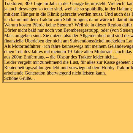
Traktoren, 300 Tage im Jahr in der Garage herumsteht. Vielleicht ka
ja auch deswegen so teuer sind, weil sie so spottbillig in der Haltun
mit dem Hänger in die Klinik gebracht werden muss. Und auch das 
ich kaum mit dem Traktor zum Stall bringen, dann wäre ich damit für
Warum kosten Pferde keine Steuern? Weil sie in dieser Region dafür 
Dörfer nicht bald nur noch von Brombeergestrüpp, oder (von Steuerg
Mais umgeben sind. Sie nutzen also der Allgemeinheit und sind desw
finanzielle Überleben der nicht am Subventionssäckel nuckelden Lan
Als Motorradfahrer - ich fahre keineswegs mit meinem Geländewagen
einen Teil des Jahres mit meinem 19 Jahre alten Motorrad - auch das 
aus 200m Entfernung -- die Ölspur des Traktor leider nicht....
Leider vergeht mir zunehmend die Lust, für alles zur Kasse gebeten
Rentenbeitragszahlungen lebt und vorwiegend dem Hobby Traktor frö
arbeitende Generation überwiegend nicht leisten kann.
Schöne Grüße...