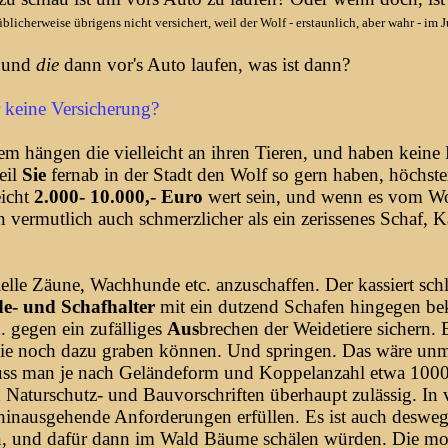
icherweise übrigens nicht versichert, weil der Wolf - erstaunlich, aber wahr - im Ju
 und
die
dann vor's Auto laufen, was ist dann?
r keine Versicherung?
em hängen die vielleicht an ihren Tieren, und haben ke
eil
Sie
fernab in der Stadt den Wolf so gern haben, höchs
icht
2.000- 10.000,- Euro
wert sein, und wenn es vom Wolf 
 vermutlich auch schmerzlicher als ein zerissenes Schaf, Ka
elle Zäune, Wachhunde etc. anzuschaffen. Der kassiert sch
de- und Schafhalter
mit ein dutzend Schafen hingegen 
. gegen ein zufälliges
Aus
brechen der Weidetiere sichern. E
, die noch dazu graben können. Und springen. Das wäre un
 muss man je nach Geländeform und Koppelanzahl etwa 100
 Naturschutz- und Bauvorschriften überhaupt zulässig. In 
 hinausgehende Anforderungen erfüllen. Es ist auch desw
, und dafür dann im Wald Bäume schälen würden. Die mod