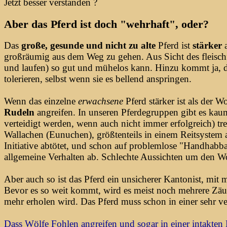
Jetzt besser verstanden ?
Aber das Pferd ist doch "wehrhaft", oder?
Das
große, gesunde und nicht zu alte
Pferd ist
stärker
großräumig aus dem Weg zu gehen. Aus Sicht des fleischf
und laufen) so gut und mühelos kann. Hinzu kommt ja, 
tolerieren, selbst wenn sie es bellend anspringen.
Wenn das einzelne
erwachsene
Pferd stärker ist als der W
Rudeln
angreifen. In unseren Pferdegruppen gibt es kau
verteidigt werden, wenn auch nicht immer erfolgreich) t
Wallachen (Eunuchen), größtenteils in einem Reitsystem a
Initiative abtötet, und schon auf problemlose "Handhabbar
allgemeine Verhalten ab. Schlechte Aussichten um den Wol
Aber auch so ist das Pferd ein unsicherer Kantonist, mi
Bevor es so weit kommt, wird es meist noch mehrere Zäune
mehr erholen wird. Das Pferd muss schon in einer sehr ve
Dass Wölfe Fohlen angreifen und sogar in einer intakten 