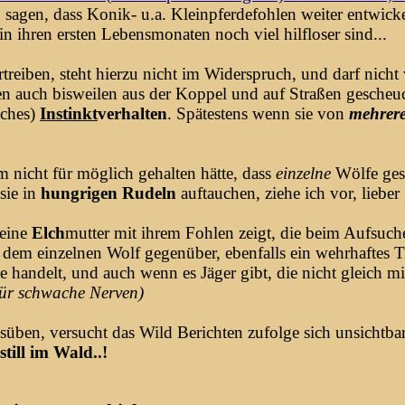
sagen, dass Konik- u.a. Kleinpferdefohlen weiter entwicke
in ihren ersten Lebensmonaten noch viel hilfloser sind...
reiben, steht hierzu nicht im Widerspruch, und darf nicht
auch bisweilen aus der Koppel und auf Straßen gescheuch
iches)
Instinkt
verhalten
. Spätestens wenn sie von
mehrer
m nicht für möglich gehalten hätte, dass
einzelne
Wölfe ges
sie in
hungrigen Rudeln
auftauchen, ziehe ich vor, lieber 
 eine
Elch
mutter mit ihrem Fohlen zeigt, die beim Aufsuch
em einzelnen Wolf gegenüber, ebenfalls ein wehrhaftes Tier.
 handelt, und auch wenn es Jäger gibt, die nicht gleich mit
für schwache Nerven)
ben, versucht das Wild Berichten zufolge sich unsichtbar
still im Wald..!