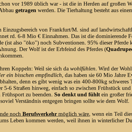
chon vor 1989 üblich war - ist die in Herden auf großen We
d Abbau
getragen
werden. Die Tierhaltung besteht aus ein
im Einzugsbereich von Frankfurt/M. sind auf landwirtschaf
echnet rd. 6-8 Mio € Einnahmen. Das ist die dominierende
e (ist also "öko") noch Subventionen. 95% dieser Pferde 
hnung. Der Wolf ist der Erbfeind des Pferdes
(
Quadruped
einkommen.
ihren Koppeln: Weil sie sich da
wohlfühlen
. Wird der Wohlf
der ein bisschen empfindlich
, das haben sie 60 Mio Jahre E
abhalten, denn es gibt wenig was ein 400-800kg schweres T
er 5-6 Straßen hinweg, einfach so zwischen Frühstück und 
n Frühsport zu beenden.
So denkt und fühlt
ein großer fri
oviel Verständnis entgegen bringen sollte wie dem Wolf.
einde noch
Berufsverkehr
möglich wäre
, wenn ein Teil die
h ums Leben kommen werden, weil ihnen in winterlicher Du