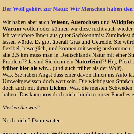
Der Wolf gehört zur Natur. Wir Menschen haben den 
Wir haben aber auch
Wisent,
Auerochsen
und
Wildpfe
Warum
wollen oder können wir diese nicht auch wieder
Ich versichere Ihnen aus guter Sachkenntnis: Zumindest 
lassen würde. Es gibt überall Gras und Getreide. Sie würd
flexibel, beweglich, und können mit wenig auskommen. B
alle 2,5 km muss man in Deutschlands Natur mit einer St
Problem?? Ja sind Sie denn ein
Naturfeind
?! Hej, Pferd
früher hier als wir
... (und auch früher als der Wolf).
Was, Sie haben Angst dass einer davon Ihnen ins Auto läu
Umweltgewissen doch wert sein. Die wichtigsten Straßen
doch auch mit ihren
Elchen
. Was, die meisten Schweden 
haben! Das kann
uns
doch nicht hindern unser Paradies e
Merken Sie was?
Noch nicht? Dann weiter:
Sie meinen, mit dem Wolf ginge es problemloser, weil er 