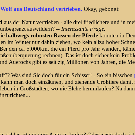
Wolf aus Deutschland vertrieben
.
Okay, gebongt:
rd
aus der Natur vertrieben - alle drei friedlichere und in
 unbegrenzt auswildern? --
Interessante
Frage.
die
halbwegs robusten Rassen der Pferde
könnten in Deu
en im Winter nur dahin ziehen, wo kein allzu hoher Schnee 
ei den ca. 5.000km, die ein Pferd pro Jahr wandert, käme
raßenüberquerung rechnen). Das ist doch sicher kein Probl
 und Auerochs gibt es seit zig Millionen von Jahren, die M
ft?? Was sind Sie doch für ein Schisser! - So ein bisschen
 kann man doch einzäunen, und ziehende Großtiere damit 
leben in Großstädten, wo nie Elche herumlaufen? Na dann 
inzurichten...
zu schlau ist um vors Auto zu laufen? Oder wenn doch, ist