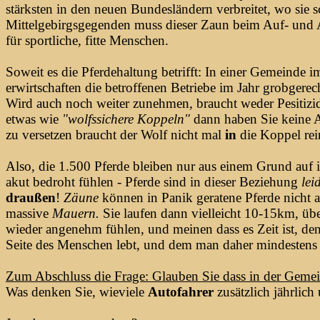
stärksten in den neuen Bundesländern verbreitet, wo sie s
Mittelgebirgsgegenden muss dieser Zaun beim Auf- un
für sportliche, fitte Menschen.
Soweit es die Pferdehaltung betrifft: In einer Gemeinde 
erwirtschaften die betroffenen Betriebe im Jahr grobger
Wird auch noch weiter zunehmen, braucht weder Pesitizid
etwas wie
"wolfssichere Koppeln"
dann haben Sie keine A
zu versetzen braucht der Wolf nicht mal
in
die Koppel r
Also, die 1.500 Pferde bleiben nur aus einem Grund auf 
akut bedroht fühlen - Pferde sind in dieser Beziehung
lei
draußen
!
Zäune
können in Panik geratene Pferde nicht 
massive
Mauern.
Sie laufen dann vielleicht 10-15km, üb
wieder angenehm fühlen, und meinen dass es Zeit ist, de
Seite des Menschen lebt, und dem man daher mindestens s
Zum Abschluss die Frage: Glauben Sie dass in der Gem
Was denken Sie, wieviele
Autofahrer
zusätzlich jährlic