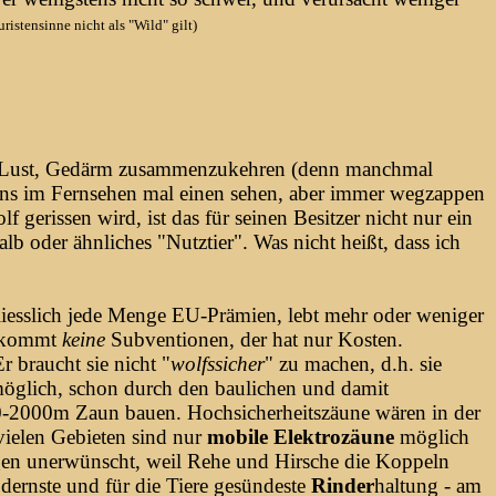
ristensinne nicht als "Wild" gilt)
ine Lust, Gedärm zusammenzukehren (denn manchmal
tens im Fernsehen mal einen sehen, aber immer wegzappen
gerissen wird, ist das für seinen Besitzer nicht nur ein
lb oder ähnliches "Nutztier". Was nicht heißt, dass ich
liesslich jede Menge EU-Prämien, lebt mehr oder weniger
bekommt
keine
Subventionen, der hat nur Kosten.
r braucht sie nicht "
wolfssicher
" zu machen, d.h. sie
möglich, schon durch den baulichen und damit
0-2000m Zaun bauen. Hochsicherheitszäune wären in der
vielen Gebieten sind nur
mobile Elektrozäune
möglich
egen unerwünscht, weil Rehe und Hirsche die Koppeln
ernste und für die Tiere gesündeste
Rinder
haltung - am