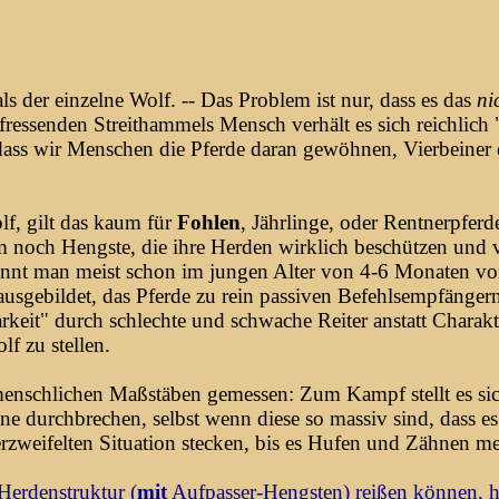
als der einzelne Wolf. -- Das Problem ist nur, dass es das
ni
ressenden Streithammels Mensch verhält es sich reichlich
dass wir Menschen die Pferde daran gewöhnen, Vierbeiner
olf, gilt das kaum für
Fohlen
, Jährlinge, oder Rentnerpferde
m noch Hengste, die ihre Herden wirklich beschützen und 
rennt man meist schon im jungen Alter von 4-6 Monaten von
usgebildet, das Pferde zu rein passiven Befehlsempfängern 
keit" durch schlechte und schwache Reiter anstatt Charakter
f zu stellen.
t menschlichen Maßstäben gemessen: Zum Kampf stellt es s
 durchbrechen, selbst wenn diese so massiv sind, dass es 
rzweifelten Situation stecken, bis es Hufen und Zähnen meh
Herdenstruktur (
mit
Aufpasser-Hengsten) reißen können, h