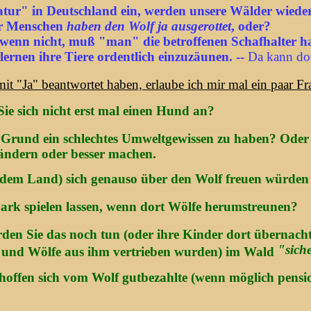
tur" in Deutschland ein, werden unsere Wälder wieder 
wir Menschen
haben den Wolf ja ausgerottet
, oder?
 wenn nicht, muß "man" die betroffenen Schafhalter halt
ernen ihre Tiere ordentlich einzuzäunen. --
Da kann doc
it "Ja" beantwortet haben, erlaube ich mir mal ein paar F
e sich nicht erst mal einen Hund an?
t Grund ein schlechtes Umweltgewissen zu haben? Oder
ändern oder besser machen.
 dem Land) sich genauso über den Wolf freuen würden 
ark spielen lassen, wenn dort Wölfe herumstreunen?
en Sie das noch tun (oder ihre Kinder dort übernacht
"sich
 und Wölfe aus ihm vertrieben wurden) im Wald
hoffen sich vom Wolf gutbezahlte (wenn möglich pensio