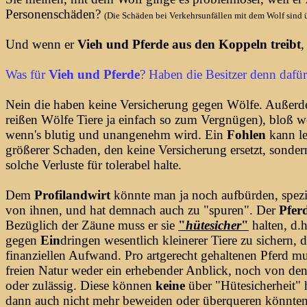
Personenschäden?
(Die Schäden bei Verkehrsunfällen mit dem Wolf sind übl
Und wenn er
Vieh und Pferde aus den Koppeln treibt
,
Was für
Vieh und Pferde
? Haben die Besitzer denn dafü
Nein die haben keine Versicherung gegen Wölfe. Außerd
reißen Wölfe Tiere ja einfach so zum Vergnügen), bloß w
wenn's blutig und unangenehm wird. Ein
Fohlen
kann le
größerer Schaden, den keine Versicherung ersetzt, sondern
solche Verluste für tolerabel halte.
Dem
Profilandwirt
könnte man ja noch aufbürden, spezi
von ihnen, und hat demnach auch zu "spuren". Der
Pfer
Bezüglich der Zäune muss er sie
"
hütesicher
"
halten, d.h
gegen
Ein
dringen wesentlich kleinerer Tiere zu sichern
finanziellen Aufwand. Pro artgerecht gehaltenen Pferd
freien Natur weder ein erhebender Anblick, noch von den
oder zulässig. Diese können
keine
über "Hütesicherheit"
dann auch nicht mehr beweiden oder überqueren könnten